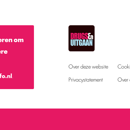
eren om
ere
Over deze website
Cooki
fo.nl
.
Privacystatement
Over 