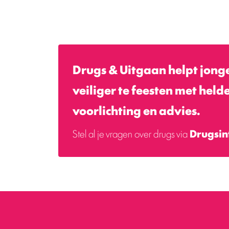
Drugs & Uitgaan helpt jong
veiliger te feesten met held
voorlichting en advies.
Stel al je vragen over drugs via
Drugsin