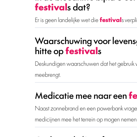
festival
s dat?
Er is geen landelijke wet die
festival
s verp
Waarschuwing voor levensg
hitte op
festival
s
Deskundigen waarschuwen dat het gebruik van 
meebrengt.
Medicatie mee naar een
fe
Naast zonnebrand en een powerbank vrage
medicijnen mee het terrein op mogen nemen