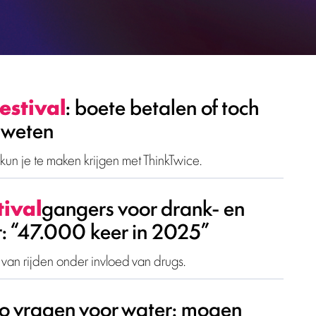
festival
: boete betalen of toch
e weten
kun je te maken krijgen met ThinkTwice.
tival
gangers voor drank- en
r: “47.000 keer in 2025”
 van rijden onder invloed van drugs.
uro vragen voor water: mogen