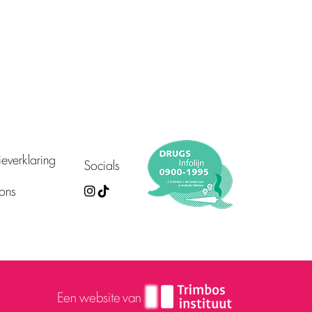
everklaring
Socials
ons
Een website van