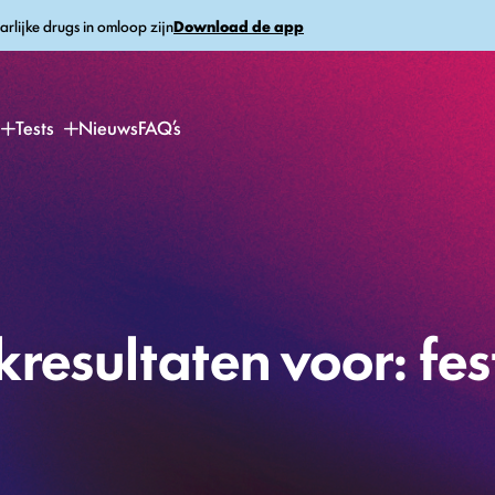
arlijke drugs in omloop zijn
Download de app
Tests
Nieuws
FAQ’s
resultaten voor: fes