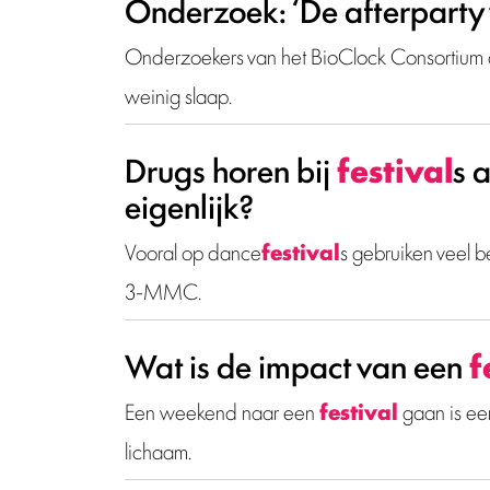
Onderzoek: ‘De afterparty
Onderzoekers van het BioClock Consortium 
weinig slaap.
Drugs horen bij
festival
s 
eigenlijk?
Vooral op dance
festival
s gebruiken veel 
3-MMC.
Wat is de impact van een
f
Een weekend naar een
festival
gaan is ee
lichaam.