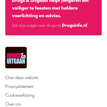
Drugs & Uitgaan helpt jongeren om
veiliger te feesten met heldere
voorlichting en advies.
Stel al je vragen over drugs via
Drugsinfo.nl
.
Over deze website
Privacystatement
Cookieverklaring
Over ons