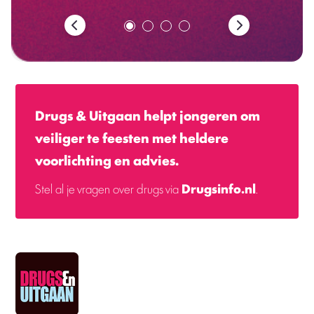
Drugs & Uitgaan helpt jongeren om
veiliger te feesten met heldere
voorlichting en advies.
Stel al je vragen over drugs via
Drugsinfo.nl
.