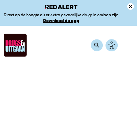
Direct op de hoogte als er extra gevaarlijke drugs in omloop zijn
Download de app
Home
–
Soorten drugs
–
2C-B
2-CB
2C-B is een drugs waar je van gaat trippen. Ook werkt
het licht stimulerend. Het komt voor als pil en poeder.
Vroeger kon je 2C-B kopen in de smartshop, maar nu is het
verboden. 2C-B komt niet in de natuur voor, maar het