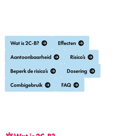
wordt gemaakt in een laboratorium.
Snel navigeren
Wat is 2C-B?
Effecten
Aantoonbaarheid
Risico’s
Beperk de risico’s
Dosering
Combigebruik
FAQ
Wat is 2C-B?