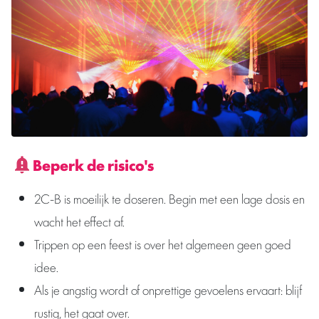
Beperk de risico's
2C-B is moeilijk te doseren. Begin met een lage dosis en
wacht het effect af.
Trippen op een feest is over het algemeen geen goed
idee.
Als je angstig wordt of onprettige gevoelens ervaart: blijf
rustig, het gaat over.