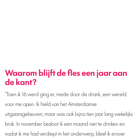
Amsterdammer Zoé van Wechem (25) drinkt een jaar
geen alcohol. In haar podcast
Tot op de bodem
bespreekt
ze met ‘lotgenoot’ Sacha Harland alles wat daarbij komt
kijken.
Waarom blijft de fles een jaar aan
de kant?
“Toen ik 16 werd ging er, mede door de drank, een wereld
voor me open. Ik hield van het Amsterdamse
uitgaansgebeuren, maar was ook bijna tien jaar lang wekelijks
brak. In november besloot ik een maand niet te drinken en
nadat ik me had verdiept in het onderwerp, bleef ik erover