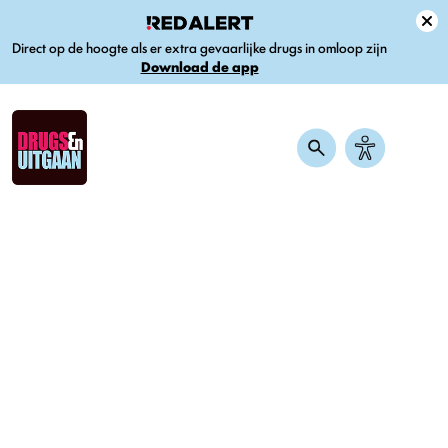
Direct op de hoogte als er extra gevaarlijke drugs in omloop zijn
Download de app
Home
-
Nieuws
-
Als Amsterdamse twintiger geen alcohol drinken?
Zoé maakt er een podcast over
Als Amsterdamse twintiger geen
alcohol drinken? Zoé maakt er
een podcast over
Gepubliceerd op 18 mei 2023