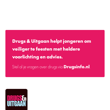
Drugs & Uitgaan helpt jongeren om
veiliger te feesten met heldere
voorlichting en advies.
Stel al je vragen over drugs via
Drugsinfo.nl
.