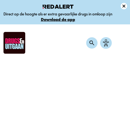
Direct op de hoogte als er extra gevaarlijke drugs in omloop zijn
Download de app
Home
-
Nieuws
-
Dit is wat je kan verwachten van de eerste drive-thru
coffeeshop in Nederland
Dit is wat je kan verwachten van
de eerste drive-thru coffeeshop
in Nederland
Gepubliceerd op 17 juli 2023