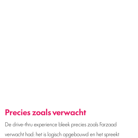
Onlangs werd de eerste drive-thru coffeeshop van
Nederland geopend. Het concept is net als bij de
McDonald’s: je doet je bestelling vanuit de auto en kunt het
iets verderop afhalen. De coffeeshop is om meerdere
redenen bijzonder, omdat het binnenkort ook de eerste
plek zal zijn waar je staatswiet kunt kopen. Maar hoe ziet
dat er in de praktijk uit? Farzaad van FUNX besloot er
langs te gaan om het zelf te ervaren.
Precies zoals verwacht
De drive-thru experience bleek precies zoals Farzaad
verwacht had: het is logisch opgebouwd en het spreekt