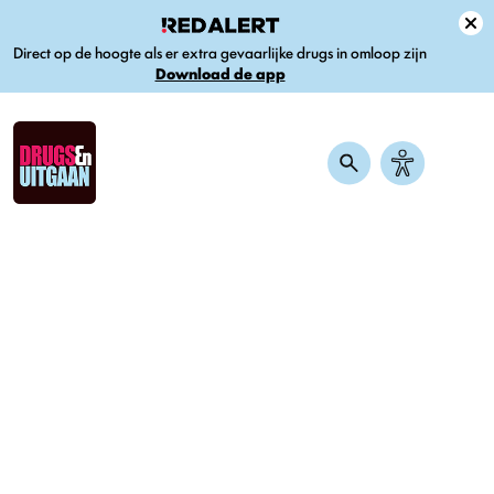
Direct op de hoogte als er extra gevaarlijke drugs in omloop zijn
Download de app
Home
-
Nieuws
-
Werkt microdosing? Conclusie: voorlopig
onvoldoende bewijs
Werkt microdosing? Conclusie:
voorlopig onvoldoende bewijs
Gepubliceerd op 22 december 2022
Elke dag een kleine dosis LSD of paddo’s gebruiken zou je