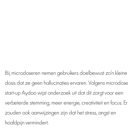
mentale gezondheid ten goede komen. Je zou er onder
andere meer focus door krijgen en creatiever door
worden. “Het is zeker de moeite waard om dit verder te
onderzoeken.”
Bij microdoseren nemen gebruikers doelbewust zo’n kleine
dosis dat ze geen hallucinaties ervaren. Volgens microdose
start-up Aydoo wijst onderzoek uit dat dit zorgt voor een
verbeterde stemming, meer energie, creativiteit en focus. Er
zouden ook aanwijzingen zijn dat het stress, angst en
hoofdpijn vermindert.