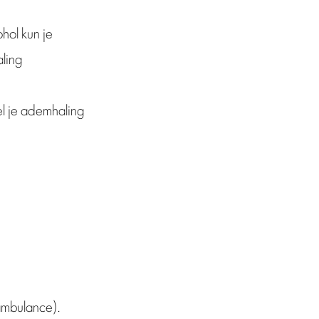
hol kun je
ling
sel je ademhaling
ambulance).