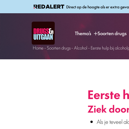
Direct op de hoogte als er extra geva
Thema’s
Soorten drugs
Home
-
Soorten drugs
-
Alcohol
-
Eerste hulp bij alcoho
Eerste 
Ziek door
Als je teveel a