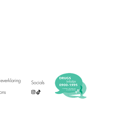
everklaring
Socials
ons