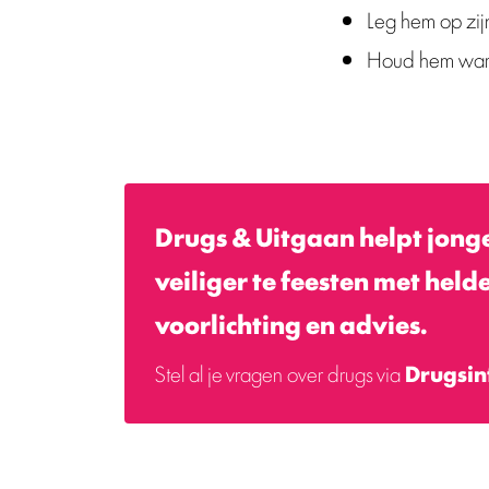
Leg hem op zijn 
Houd hem warm
Drugs & Uitgaan helpt jong
veiliger te feesten met held
voorlichting en advies.
Stel al je vragen over drugs via
Drugsin