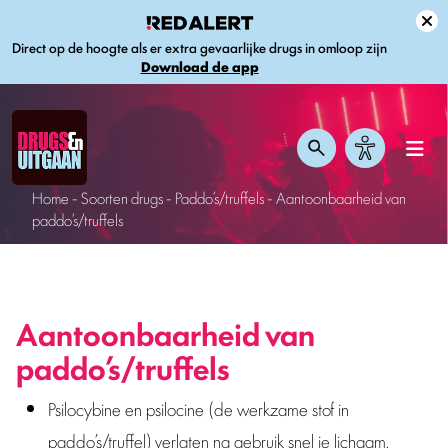
Direct op de hoogte als er extra gevaarlijke drugs in omloop zijn
Download de app
Home
-
Soorten drugs
-
Paddo’s/truffels
-
Aantoonbaarheid van
paddo’s/truffels
Aantoonbaarheid van
paddo’s/truffels
Psilocybine en psilocine (de werkzame stof in
paddo’s/truffel) verlaten na gebruik snel je lichaam.