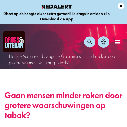
Direct op de hoogte als er extra gevaarlijke drugs in omloop zijn
Download de app
Home
-
Veelgestelde vragen
-
Gaan mensen minder roken door
grotere waarschuwingen op tabak?
Gaan mensen minder roken door
grotere waarschuwingen op
tabak?