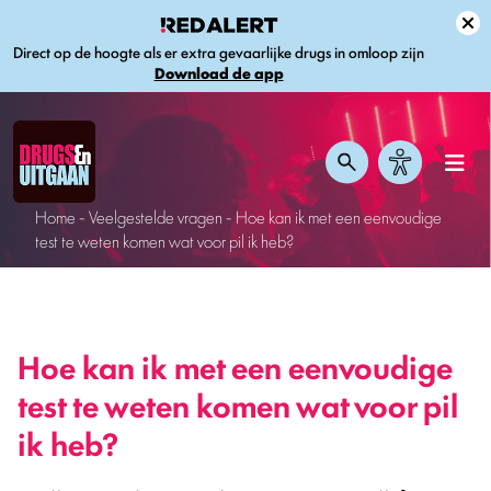
Direct op de hoogte als er extra gevaarlijke drugs in omloop zijn
Download de app
Home
-
Veelgestelde vragen
-
Hoe kan ik met een eenvoudige
test te weten komen wat voor pil ik heb?
Hoe kan ik met een eenvoudige
test te weten komen wat voor pil
ik heb?