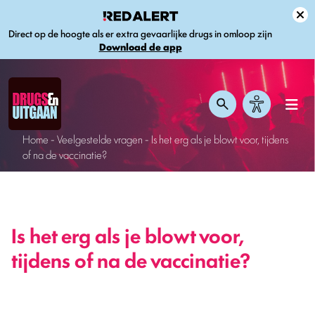
Direct op de hoogte als er extra gevaarlijke drugs in omloop zijn
Download de app
Home
-
Veelgestelde vragen
-
Is het erg als je blowt voor, tijdens
of na de vaccinatie?
Is het erg als je blowt voor,
tijdens of na de vaccinatie?