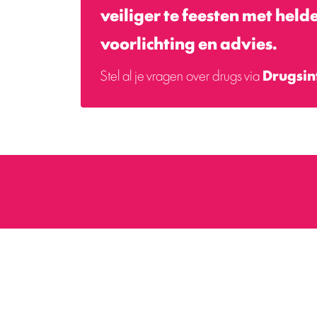
veiliger te feesten met held
voorlichting en advies.
Stel al je vragen over drugs via
Drugsin