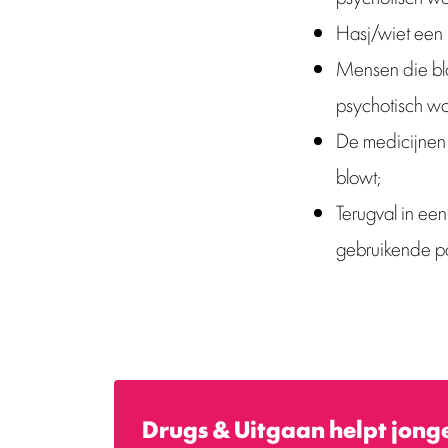
Hasj/wiet een 
Mensen die blo
psychotisch w
De medicijnen 
blowt;
Terugval in een
gebruikende pa
Drugs & Uitgaan helpt jong