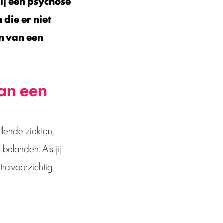
ij een psychose
 die er niet
n van een
van een
illende ziekten,
belanden. Als jij
a voorzichtig.