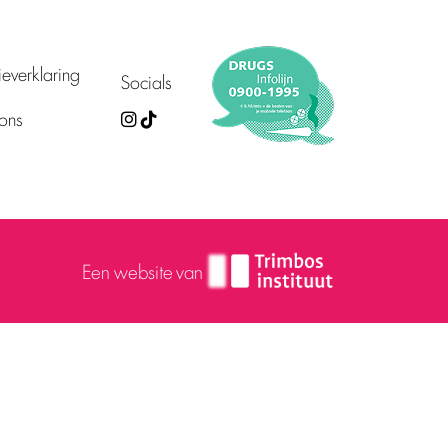
everklaring
Socials
ons
Een website van