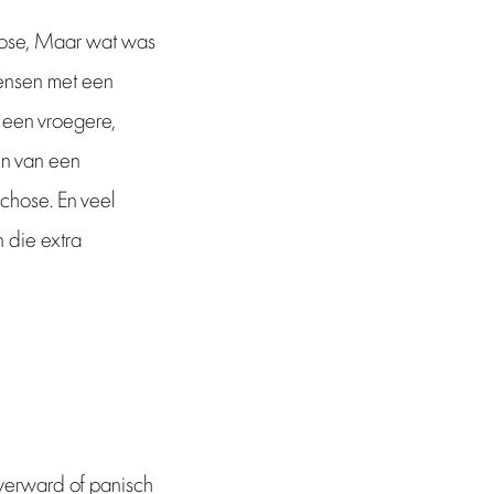
chose, Maar wat was
mensen met een
 een vroegere,
en van een
chose. En veel
 die extra
 verward of panisch