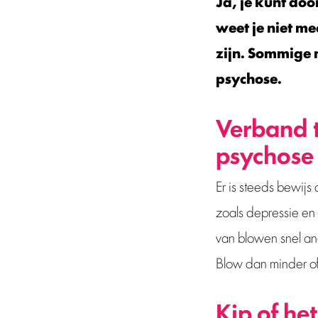
Ja, je kunt doo
weet je niet mee
zijn.
Sommige m
psychose.
Verband t
psychose
Er is steeds bewijs 
zoals depressie en 
van blowen snel an
Blow dan minder of 
Kip of het