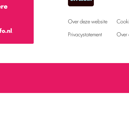
ere
Over deze website
Cooki
fo.nl
.
Privacystatement
Over 