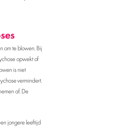
oses
n om te blowen. Bij
sychose opwekt of
owen is niet
ychose vermindert.
 nemen af. De
n jongere leeftijd