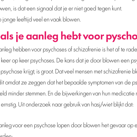
wen, is dat een signaal dat je er niet goed tegen kunt.
jonge leeftijd veel en vaak blowen.
 als je aanleg hebt voor pysch
leg hebben voor psychoses of schizofrenie is het af te rade
 je keer op keer psychoses. De kans dat je door blowen een p
 psychose krijgt, is groot. Dat veel mensen met schizofrenie bl
 dit omdat ze zeggen dat het bepaalde symptomen van de ps
eld minder stemmen. En de bijwerkingen van hun medicatie
ernstig. Uit onderzoek naar gebruik van hasj/wiet blijkt dat:
leg voor een psychose lopen door blowen het gevaar op ee
orden;