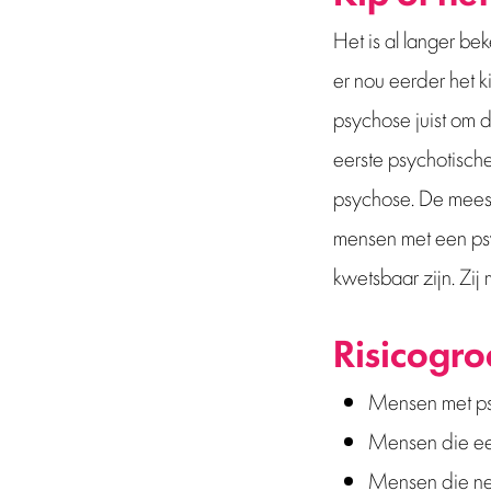
Het is al langer b
er nou eerder het 
psychose juist om 
eerste psychotische
psychose. De meest
mensen met een psy
kwetsbaar zijn. Zij
Risicogro
Mensen met psy
Mensen die ee
Mensen die nega