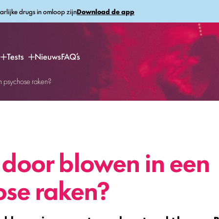
arlijke drugs in omloop zijn
Download de app
Tests
Nieuws
FAQ’s
n psychose raken?
 door blowen in een
ose raken?