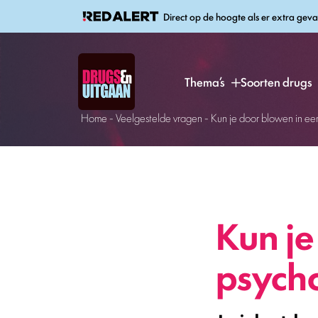
Direct op de hoogte als er extra geva
Thema’s
Soorten drugs
Home
-
Veelgestelde vragen
-
Kun je door blowen in ee
Kun je
psych