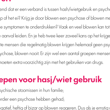
ekend dat er een verband is tussen hash/wietgebruik en psy
kip of het ei? Krijg je door blowen een psychose of blowen 
de symptomen te onderdrukken? Vaak en veel blowen kan tot
 aanval leiden. En je heb twee keer zoveel kans op het krijg
e mensen die regelmatig blowen krijgen helemaal geen psy
chose, blowen nooit. Er zijn wel een aantal groepen mensen
 moeten extra voorzichtig zijn met het gebruiken van drugs.
epen voor hasj/wiet gebruik
chische stoornissen in hun familie;
rder een psychose hebben gehad;
tief, heftig of bizar op blowen reageren. Dus als je ernstig