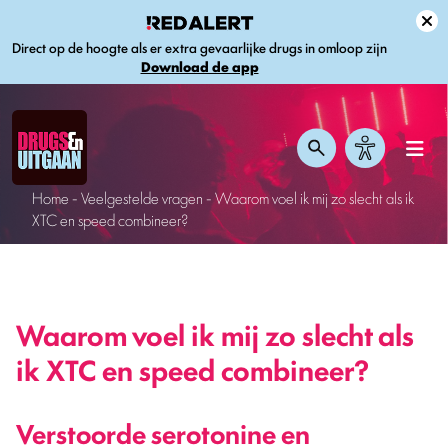
Direct op de hoogte als er extra gevaarlijke drugs in omloop zijn
Download de app
Home
-
Veelgestelde vragen
-
Waarom voel ik mij zo slecht als ik
XTC en speed combineer?
Waarom voel ik mij zo slecht als
ik XTC en speed combineer?
Verstoorde serotonine en