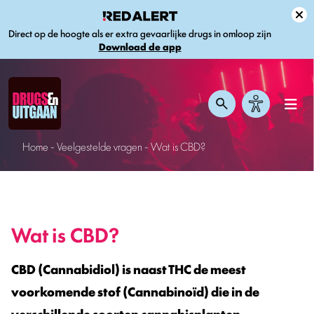
Direct op de hoogte als er extra gevaarlijke drugs in omloop zijn
Download de app
Home
-
Veelgestelde vragen
-
Wat is CBD?
Wat is CBD?
CBD (Cannabidiol) is naast THC de meest
voorkomende stof (Cannabinoïd) die in de
verschillende soorten cannabisplanten