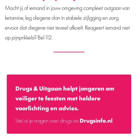
Mocht jij of iemand in jouw omgeving compleet outgaan van
ketamine, leg diegene dan in stabiele zijligging en zorg
ervoor dat diegene niet teveel afkoelt. Reageert iemand niet
op pijnprikkels? Bel 112.
Drugs & Uitgaan helpt jongeren om
veiliger te feesten met heldere
voorlichting en advies.
Stel al je vragen over drugs via
Drugsinfo.nl
.