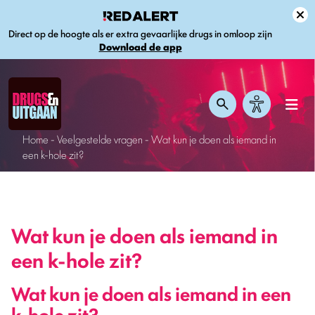
Direct op de hoogte als er extra gevaarlijke drugs in omloop zijn
Download de app
Home
-
Veelgestelde vragen
-
Wat kun je doen als iemand in
een k-hole zit?
Wat kun je doen als iemand in
een k-hole zit?
Wat kun je doen als iemand in een
k-hole zit?