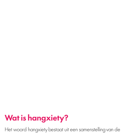
Wanneer je wakker wordt na een avond vol cocktails en
gezelligheid, merk je dat je iets te diep in het cocktailglas
hebt gekeken. Je hoofd bonkt, je voelt je slap en bent zo
misselijk dat je die paracetamol maar nét binnen kan
houden. Wanneer je naast fysieke klachten ook last hebt
van angst, paniek of piekergedachten kun je spreken van
hangxiety. Pieker jij eindeloos na een avondje drinken of
ben je bang dat je iets geks hebt gedaan? Lees hier alles
wat je moet weten over hangxiety!
Wat is hangxiety?
Het woord hangxiety bestaat uit een samenstelling van de