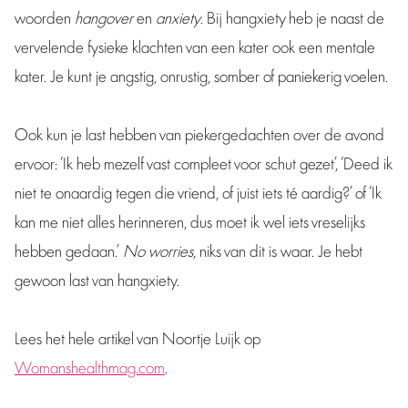
woorden
hangover
en
anxiety
. Bij hangxiety heb je naast de
vervelende fysieke klachten van een kater ook een mentale
kater. Je kunt je angstig, onrustig, somber of paniekerig voelen.
Ook kun je last hebben van piekergedachten over de avond
ervoor: ‘Ik heb mezelf vast compleet voor schut gezet’, ‘Deed ik
niet te onaardig tegen die vriend, of juist iets té aardig?’ of ‘Ik
kan me niet alles herinneren, dus moet ik wel iets vreselijks
hebben gedaan.’
No worries
, niks van dit is waar. Je hebt
gewoon last van hangxiety.
Lees het hele artikel van Noortje Luijk op
Womanshealthmag.com
.