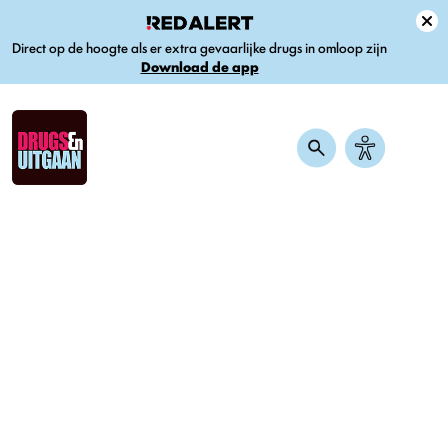
Direct op de hoogte als er extra gevaarlijke drugs in omloop zijn
Download de app
Home
-
Nieuws
-
Ben je angstig of onrustig als je een kater hebt?
Waarschijnlijk heb je last van hangxiety
Ben je angstig of onrustig als je
een kater hebt? Waarschijnlijk
heb je last van hangxiety
Gepubliceerd op 21 augustus 2023