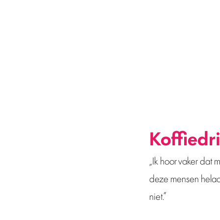
onderwerp boven tafel te krijgen. Met 
Metro sprak met Judith Noijen, senior pr
kop koffie als je een kater hebt.
Koffiedri
„Ik hoor vaker dat 
deze mensen helaas 
niet.”