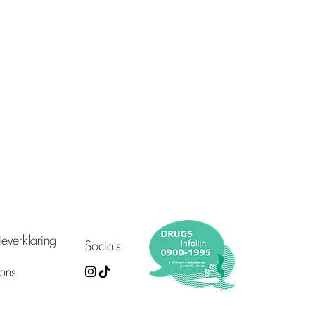
everklaring
Socials
ons