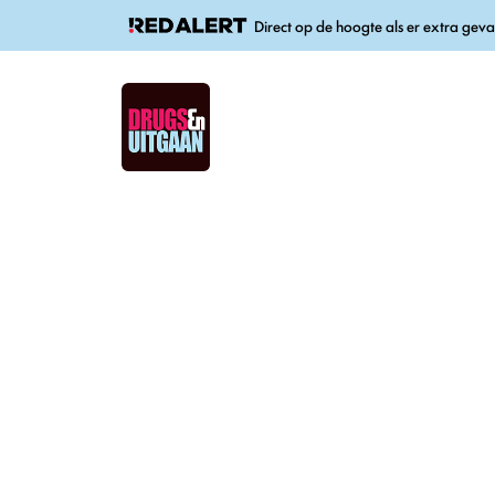
Direct op de hoogte als er extra geva
Thema’s
Soorten drugs
Home
-
Nieuws
-
Feit of fabel over alcohol: werkt een k
Feit of fabel o
tegen een kate
Gepubliceerd op 19 april 2022
In de rubriek Feit of fabel
gaat Metro in