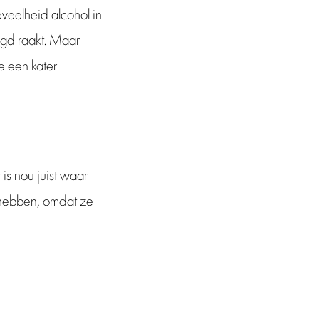
eveelheid alcohol in
ogd raakt. Maar
ie een kater
 is nou juist waar
f hebben, omdat ze