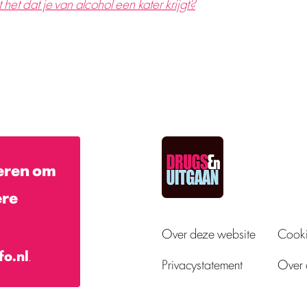
het dat je van alcohol een kater krijgt?
eren om
ere
Over deze website
Cooki
fo.nl
.
Privacystatement
Over 