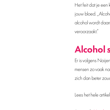
Het feit dat je een
jouw bloed. „Alcoho
alcohol wordt daarn
veroorzaakt.”
Alcohol 
Er is volgens Noijen
mensen zo vaak naar
zich dan beter zou
Lees het hele artik