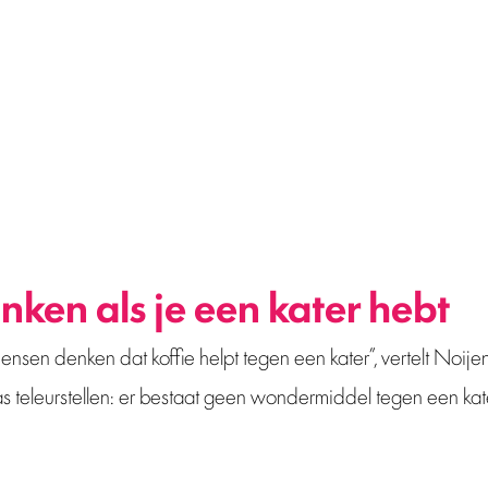
vandaag: werkt een kop koffie tegen een kater?
eventiedeskundige bij Jellinek, over het effect van ee
nken als je een kater hebt
mensen denken dat koffie helpt tegen een kater”, vertelt Noije
teleurstellen: er bestaat geen wondermiddel tegen een kater