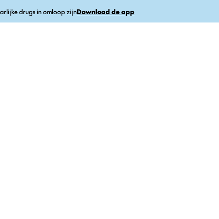
arlijke drugs in omloop zijn
Download de app
Tests
Nieuws
FAQ’s
op koffie tegen een kater?
ver alcohol: werkt ee
r?
 gesprek met experts om de waarheid over dit