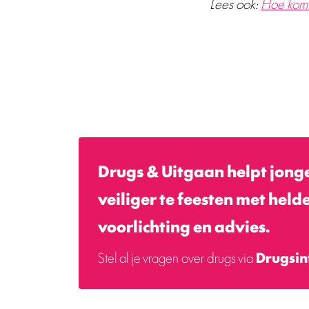
Lees ook:
Hoe komt 
Drugs & Uitgaan helpt jong
veiliger te feesten met held
voorlichting en advies.
Stel al je vragen over drugs via
Drugsin