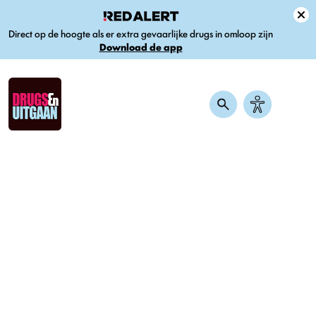
Direct op de hoogte als er extra gevaarlijke drugs in omloop zijn
Download de app
Home
-
Nieuws
-
Novadic-Kentron en Jeroen Bosch Ziekenhuis
behandelen samen ketamineverslaving
Novadic-Kentron en Jeroen
Bosch Ziekenhuis behandelen
samen ketamineverslaving
Gepubliceerd op 2 oktober 2024