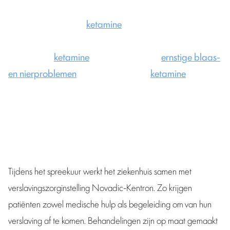
In het Jeroen Bosch Ziekenhuis is er een speciaal spreekuur
voor mensen met een
ketamine
verslaving. Hier worden
mensen geholpen met hun verslaving en de lichamelijke
klachten die
ketamine
veroorzaakt, zoals
ernstige blaas-
en nierproblemen
. Vaak gebruiken ze
ketamine
om de
pijn te onderdrukken, maar dit verergert de problemen op
lange termijn.
Tijdens het spreekuur werkt het ziekenhuis samen met
verslavingszorginstelling Novadic-Kentron. Zo krijgen
patiënten zowel medische hulp als begeleiding om van hun
verslaving af te komen. Behandelingen zijn op maat gemaakt