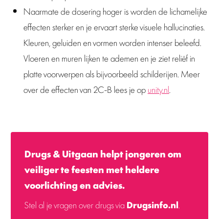
Naarmate de dosering hoger is worden de lichamelijke
effecten sterker en je ervaart sterke visuele hallucinaties.
Kleuren, geluiden en vormen worden intenser beleefd.
Vloeren en muren lijken te ademen en je ziet reliëf in
platte voorwerpen als bijvoorbeeld schilderijen. Meer
over de effecten van 2C-B lees je op
unity.nl
.
Drugs & Uitgaan helpt jongeren om
veiliger te feesten met heldere
voorlichting en advies.
Stel al je vragen over drugs via
Drugsinfo.nl
.