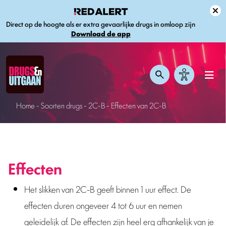
Direct op de hoogte als er extra gevaarlijke drugs in omloop zijn
Download de app
Home
-
Soorten drugs
-
2C-B
-
Effecten van 2C-B
Effecten
Het slikken van 2C-B geeft binnen 1 uur effect. De
effecten duren ongeveer 4 tot 6 uur en nemen
geleidelijk af. De effecten zijn heel erg afhankelijk van je