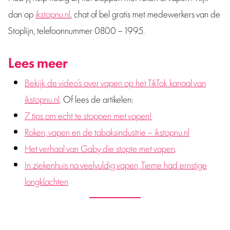
dan op
ikstopnu.nl
, chat of bel gratis met medewerkers van de
Stoplijn, telefoonnummer 0800 – 1995.
Lees meer
Bekijk de video’s over vapen op het TikTok kanaal van
ikstopnu.nl
. Of lees de artikelen:
7 tips om echt te stoppen met vapen!
Roken, vapen en de tabaksindustrie – ikstopnu.nl
Het verhaal van Gaby die stopte met vapen
.
In ziekenhuis na veelvuldig vapen, Tieme had ernstige
longklachten