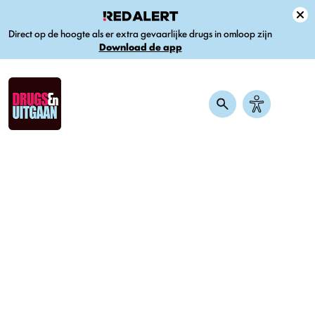
Direct op de hoogte als er extra gevaarlijke drugs in omloop zijn
Download de app
Home
-
Nieuws
-
Anne (25) was verslaafd aan 3-MMC: ‘Het was
hopeloos, ik woog nog maar 46 kilo’
Anne (25) was verslaafd aan 3-
MMC: ‘Het was hopeloos, ik
woog nog maar 46 kilo’
Gepubliceerd op 3 juli 2024