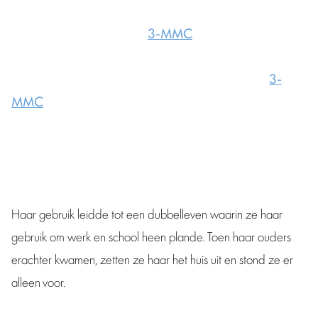
Anne (25) is vandaag precies twee jaar en drie maanden
clean van de designerdrug
3-MMC
, en daar is ze
ontzettend trots op. Het was een zware strijd om af te
kicken van deze verslavende drug. Anne begon met
3-
MMC
in 2017 op een feestje, waar ze nieuwsgierig was
en een jongen haar wat drugs gaf.
Haar gebruik leidde tot een dubbelleven waarin ze haar
gebruik om werk en school heen plande. Toen haar ouders
erachter kwamen, zetten ze haar het huis uit en stond ze er
alleen voor.