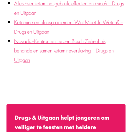
Alles over ketamine: gebruik, effecten en risico’s – Drugs
en Uitgaan
Ketamine en blaasproblemen: Wat Moet Je Weten? –
Drugs en Uitgaan
Novadic-Kentron en Jeroen Bosch Ziekenhuis
behandelen samen ketamineverslaving – Drugs en
Uitgaan
Drugs & Uitgaan helpt jongeren om
veiliger te feesten met heldere