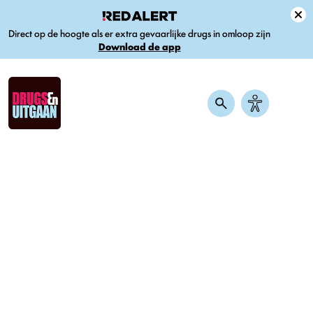
Direct op de hoogte als er extra gevaarlijke drugs in omloop zijn
Download de app
Home
-
Nieuws
-
Demi was ketamine-verslaafd: ‘Ik moest ’s nachts
luiers dragen, zo erg was het’
Demi was ketamine-verslaafd:
‘Ik moest ’s nachts luiers dragen,
zo erg was het’
Gepubliceerd op 8 mei 2026