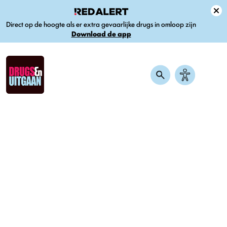
Direct op de hoogte als er extra gevaarlijke drugs in omloop zijn
Download de app
Home
-
Nieuws
-
THC-olie tegen slaapproblemen: wat is de werking
en wat zijn de risico’s?
THC-olie tegen slaapproblemen:
wat is de werking en wat zijn de
risico’s?
Gepubliceerd op 10 januari 2025