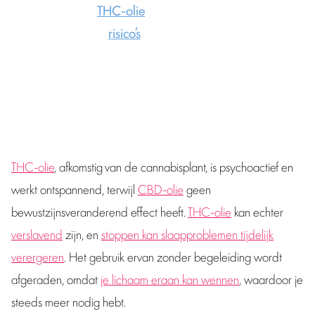
Hoe goed werkt
THC-olie
tegen slaapproblemen
eigenlijk, en zijn de
risico’s
het waard? Metro spreekt over
deze vragen met senior preventiedeskundige Tom Bart van
Jellinek.
THC-olie
, afkomstig van de cannabisplant, is psychoactief en
werkt ontspannend, terwijl
CBD-olie
geen
bewustzijnsveranderend effect heeft.
THC-olie
kan echter
verslavend
zijn, en
stoppen kan slaapproblemen tijdelijk
verergeren
. Het gebruik ervan zonder begeleiding wordt
afgeraden, omdat
je lichaam eraan kan wennen
, waardoor je
steeds meer nodig hebt.