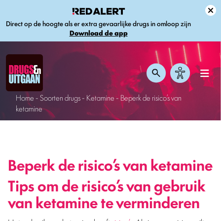
Direct op de hoogte als er extra gevaarlijke drugs in omloop zijn
Download de app
Home
-
Soorten drugs
-
Ketamine
-
Beperk de risico’s van
ketamine
Beperk de risico’s van ketamine
Tips om de risico’s van gebruik
van ketamine te verminderen