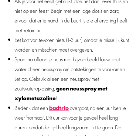
Als je voor het eerst gebruikt, doe het dan liever thuis en
niet op een feest. Begin met een lage dosis en zorg
ervoor dat er iemand in de buurt is die al ervaring heeft
met ketamine.
Eet kort van tevoren niets (1-3 uur) omdat je misselijk kunt
worden en misschien moet overgeven.
Spoel na afloop je neus met bijvoorbeeld lauw zout
water of een neusspray om ontstekingen te voorkomen.
Let op: Gebruik alleen een neusspray met
zoutwateroplossing,
geen
neusspray met
xylometazoline
!
Bedenk dat een
badtrip
overgaat, na een uur ben je
weer ‘normaal’. Dit uur kan voor je gevoel heel lang
duren, omdat de tijd heel langzaam lijkt te gaan. De