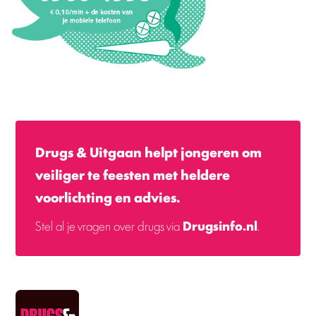
Drugs & Uitgaan helpt jongeren om
veiliger te feesten met heldere
voorlichting en advies.
Stel al je vragen over drugs via
Drugsinfo.nl
.