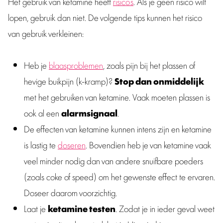
Het gebruik van ketamine heeft
risico’s
. Als je geen risico wilt
lopen, gebruik dan niet. De volgende tips kunnen het risico
van gebruik verkleinen:
Heb je
blaasproblemen
, zoals pijn bij het plassen of
hevige buikpijn (k-kramp)?
Stop dan onmiddelijk
met het gebruiken van ketamine. Vaak moeten plassen is
ook al een
alarmsignaal
.
De effecten van ketamine kunnen intens zijn en ketamine
is lastig te
doseren
. Bovendien heb je van ketamine vaak
veel minder nodig dan van andere snuifbare poeders
(zoals coke of speed) om het gewenste effect te ervaren.
Doseer daarom voorzichtig.
Laat je
ketamine testen
. Zodat je in ieder geval weet