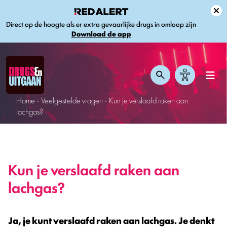
Direct op de hoogte als er extra gevaarlijke drugs in omloop zijn
Download de app
Home
-
Veelgestelde vragen
-
Kun je verslaafd raken aan
lachgas?
Kun je verslaafd raken aan
lachgas?
Ja, je kunt verslaafd raken aan lachgas. Je denkt