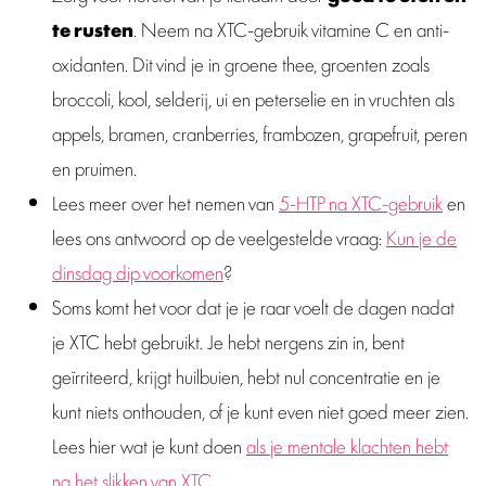
te rusten
. Neem na XTC-gebruik vitamine C en anti-
oxidanten. Dit vind je in groene thee, groenten zoals
broccoli, kool, selderij, ui en peterselie en in vruchten als
appels, bramen, cranberries, frambozen, grapefruit, peren
en pruimen.
Lees meer over het nemen van
5-HTP na XTC-gebruik
en
lees ons antwoord op de veelgestelde vraag:
Kun je de
dinsdag dip voorkomen
?
Soms komt het voor dat je je raar voelt de dagen nadat
je XTC hebt gebruikt. Je hebt nergens zin in, bent
geïrriteerd, krijgt huilbuien, hebt nul concentratie en je
kunt niets onthouden, of je kunt even niet goed meer zien.
Lees hier wat je kunt doen
als je mentale klachten hebt
na het slikken van XTC
.