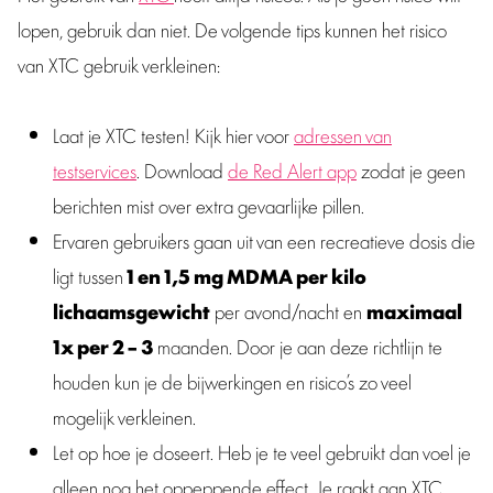
lopen, gebruik dan niet. De volgende tips kunnen het risico
van XTC gebruik verkleinen:
Laat je XTC testen! Kijk hier voor
adressen van
testservices
. Download
de Red Alert app
zodat je geen
berichten mist over extra gevaarlijke pillen.
Ervaren gebruikers gaan uit van een recreatieve dosis die
ligt tussen
1 en 1,5 mg MDMA per kilo
lichaamsgewicht
per avond/nacht en
maximaal
1x per 2 – 3
maanden. Door je aan deze richtlijn te
houden kun je de bijwerkingen en risico’s zo veel
mogelijk verkleinen.
Let op hoe je doseert. Heb je te veel gebruikt dan voel je
alleen nog het oppeppende effect. Je raakt aan XTC