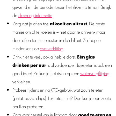
gewend en de periode tussen het slikken is te kort. Bekijk
de
doseringsinformatie
.
Zorg dat je af en toe
afkoelt en uitrust
. De beste
manier om af te koelen is – niet door te drinken- maar
door af en toe uit te rusten in de chillout. Zo loop je
minder kans op
oververhitting
.
Drink niet te veel, ook al heb je dorst.
Eén glas
drinken per uur
is al voldoende. IJsjes eten is ook een
goed idee! Zo kun je het risico op een
watervergiftiging
verkleinen.
Probeer tijdens en na XTC-gebruik wat zouts te eten
(patat, pizza. chips). Lukt eten niet? Dan kun je een zoute
bouillon proberen.
Zorg voor herstel van je lichaam door
goed te eten en