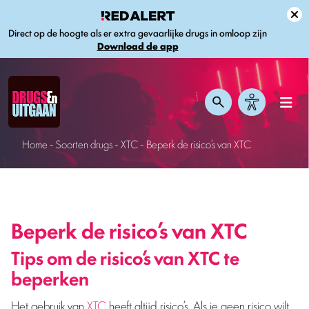
Direct op de hoogte als er extra gevaarlijke drugs in omloop zijn
Download de app
Home
-
Soorten drugs
-
XTC
-
Beperk de risico’s van XTC
Beperk de risico’s van XTC
Tips om de risico’s van XTC te
beperken
Het gebruik van
XTC
heeft altijd risico’s. Als je geen risico wilt